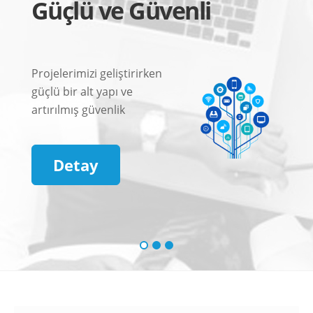
Güçlü ve Güvenli
Projelerimizi geliştirirken
güçlü bir alt yapı ve
artırılmış güvenlik
önlemleri çerçevesinde
geliştirmekteyiz. Siz işinizi
Detay
yapın güvenliği
düşünmeyin.