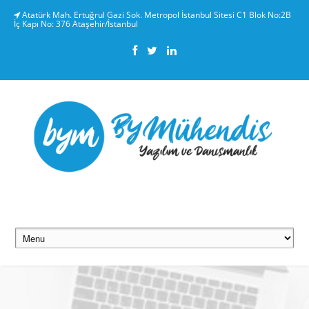
Atatürk Mah. Ertuğrul Gazi Sok. Metropol İstanbul Sitesi C1 Blok No:2B
İç Kapı No: 376 Ataşehir/İstanbul